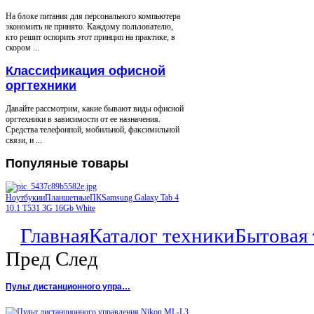
На блоке питания для персонального компьютера
экономить не принято. Каждому пользователю,
кто решит оспорить этот принцип на практике, в
скором ...
Классификация офисной
оргтехники
Давайте рассмотрим, какие бывают виды офисной
оргтехники в зависимости от ее назначения.
Средства телефонной, мобильной, факсимильной
связи, и ...
Популяные
товары
НоутбукииПланшетныеПКSamsung Galaxy Tab 4
10.1 T531 3G 16Gb White
Главная
Каталог техники
Бытовая 
Пред
След
Пульт дистанционного упра…