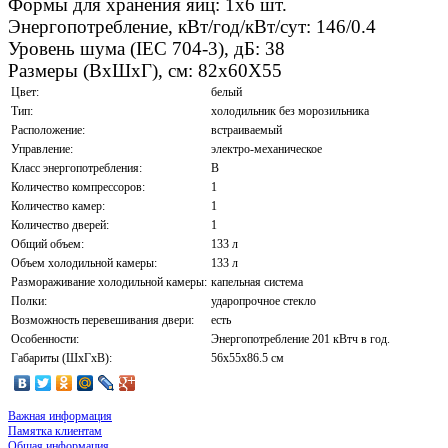
Формы для хранения яиц: 1х6 шт.
Энергопотребление, кВт/год/кВт/сут: 146/0.4
Уровень шума (IEC 704-3), дБ: 38
Размеры (ВхШхГ), см: 82х60Х55
Цвет:
белый
Тип:
холодильник без морозильника
Расположение:
встраиваемый
Управление:
электро-механическое
Класс энергопотребления:
B
Количество компрессоров:
1
Количество камер:
1
Количество дверей:
1
Общий объем:
133 л
Объем холодильной камеры:
133 л
Размораживание холодильной камеры:
капельная система
Полки:
ударопрочное стекло
Возможность перевешивания двери:
есть
Особенности:
Энергопотребление 201 кВтч в год.
Габариты (ШxГxВ):
56x55x86.5 см
Важная информация
Памятка клиентам
Общая информация