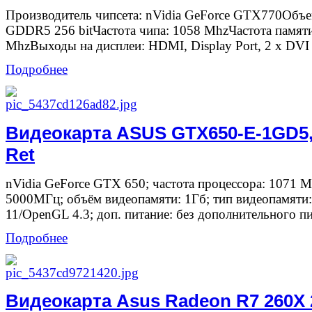
Производитель чипсета: nVidia GeForce GTX770Объе
GDDR5 256 bitЧастота чипа: 1058 MhzЧастота памят
MhzВыходы на дисплеи: HDMI, Display Port, 2 x DVI
Подробнее
Видеокарта ASUS GTX650-E-1GD5,
Ret
nVidia GeForce GTX 650; частота процессора: 1071 М
5000МГц; объём видеопамяти: 1Гб; тип видеопамяти
11/OpenGL 4.3; доп. питание: без дополнительного пит
Подробнее
Видеокарта Asus Radeon R7 260X