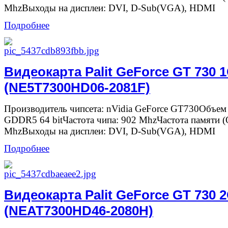
MhzВыходы на дисплеи: DVI, D-Sub(VGA), HDMI
Подробнее
Видеокарта Palit GeForce GT 730
(NE5T7300HD06-2081F)
Производитель чипсета: nVidia GeForce GT730Объем
GDDR5 64 bitЧастота чипа: 902 MhzЧастота памяти 
MhzВыходы на дисплеи: DVI, D-Sub(VGA), HDMI
Подробнее
Видеокарта Palit GeForce GT 730 
(NEAT7300HD46-2080H)