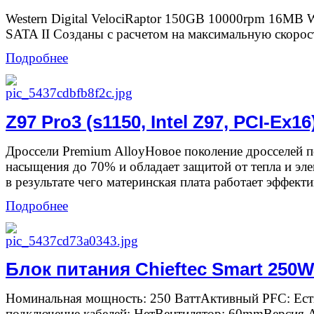
Western Digital VelociRaptor 150GB 10000rpm 16М
SATA II Созданы с расчетом на максимальную скорос
Подробнее
Z97 Pro3 (s1150, Intel Z97, PCI-Ex16
Дроссели Premium AlloyНовое поколение дросселей 
насыщения до 70% и обладает защитой от тепла и эл
в результате чего материнская плата работает эффекти
Подробнее
Блок питания Chieftec Smart 250
Номинальная мощность: 250 ВаттАктивный PFC: Ес
подключение кабелей: НетВентилятор: 60mmВерсия A