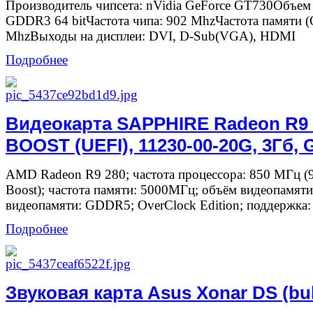
Производитель чипсета: nVidia GeForce GT730Объем
GDDR3 64 bitЧастота чипа: 902 MhzЧастота памяти 
MhzВыходы на дисплеи: DVI, D-Sub(VGA), HDMI
Подробнее
Видеокарта SAPPHIRE Radeon R9
BOOST (UEFI), 11230-00-20G, 3Гб, G
AMD Radeon R9 280; частота процессора: 850 МГц (
Boost); частота памяти: 5000МГц; объём видеопамяти
видеопамяти: GDDR5; OverClock Edition; поддержка: C
Подробнее
Звуковая карта Asus Xonar DS (bu