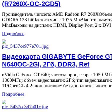
(R7260X-OC-2GD5)
Производитель чипсета: AMD Radeon R7 260XОбъем
GDDR5 128 bitЧастота чипа: 1075 MhzЧастота памят
MhzВыходы на дисплеи: HDMI, Display Port, 2 x DVI
Подробнее
Видеокарта GIGABYTE GeForce GT
N640OC-2GI, 2Гб, DDR3, Ret
nVidia GeForce GT 640; частота процессора: 1050 МГц
1800МГц; объём видеопамяти: 2Гб; тип видеопамяти
11/OpenGL 4.2; доп. питание: без дополнительного пит
Подробнее