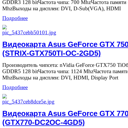
GDDR3 128 bitЧастота чипа: 700 MhzЧастота памяти
MhzВыходы на дисплеи: DVI, D-Sub(VGA), HDMI
Подробнее
Видеокарта Asus GeForce GTX 750
(STRIX-GTX750TI-OC-2GD5)
Производитель чипсета: nVidia GeForce GTX750 TiО
GDDR5 128 bitЧастота чипа: 1124 MhzЧастота памят
MhzВыходы на дисплеи: DVI, HDMI, Display Port
Подробнее
Видеокарта Asus GeForce GTX 77
(GTX770-DC2OC-4GD5)