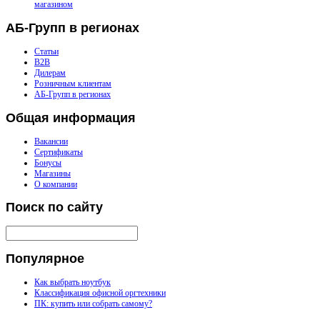
магазином
АБ-Групп
в регионах
Статьи
B2B
Дилерам
Розничным клиентам
АБ-Групп в регионах
Общая
информация
Вакансии
Сертификаты
Бонусы
Магазины
О компании
Поиск
по сайту
Популярное
Как выбрать ноутбук
Классификация офисной оргтехники
ПК: купить или собрать самому?