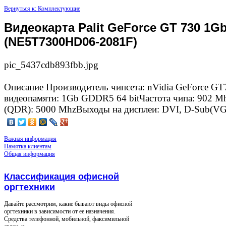
Вернуться к: Комплектующие
Видеокарта Palit GeForce GT 730 1
(NE5T7300HD06-2081F)
pic_5437cdb893fbb.jpg
Описание
Производитель чипсета: nVidia GeForce G
видеопамяти: 1Gb GDDR5 64 bitЧастота чипа: 902 M
(QDR): 5000 MhzВыходы на дисплеи: DVI, D-Sub(V
Важная информация
Памятка клиентам
Общая информация
Классификация офисной
оргтехники
Давайте рассмотрим, какие бывают виды офисной
оргтехники в зависимости от ее назначения.
Средства телефонной, мобильной, факсимильной