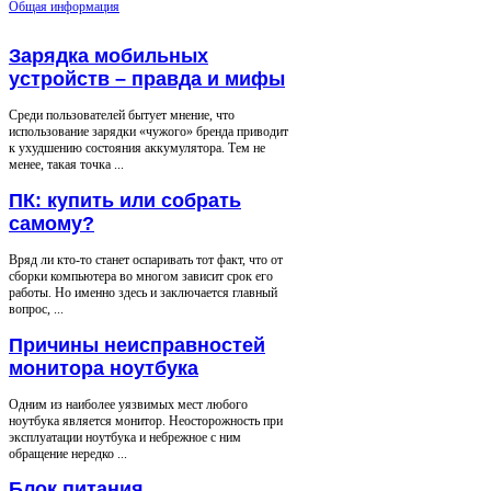
Общая информация
Зарядка мобильных
устройств – правда и мифы
Среди пользователей бытует мнение, что
использование зарядки «чужого» бренда приводит
к ухудшению состояния аккумулятора. Тем не
менее, такая точка ...
ПК: купить или собрать
самому?
Вряд ли кто-то станет оспаривать тот факт, что от
сборки компьютера во многом зависит срок его
работы. Но именно здесь и заключается главный
вопрос, ...
Причины неисправностей
монитора ноутбука
Одним из наиболее уязвимых мест любого
ноутбука является монитор. Неосторожность при
эксплуатации ноутбука и небрежное с ним
обращение нередко ...
Блок питания