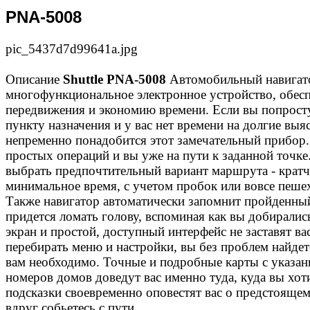
PNA-5008
pic_5437d7d99641a.jpg
Описание
Shuttle PNA-5008
Автомобильный навигато
многофункциональное электронное устройство, обе
передвижения и экономию времени. Если вы попросту
пункту назначения и у вас нет времени на долгие выя
непременно понадобится этот замечательный прибор.
простых операций и вы уже на пути к заданной точк
выбрать предпочтительный вариант маршрута - кратч
минимальное время, с учетом пробок или вовсе пеш
Также навигатор автоматически запомнит пройденный
придется ломать голову, вспоминая как вы добирали
экран и простой, доступный интерфейс не заставят ва
перебирать меню и настройки, вы без проблем найдете
вам необходимо. Точные и подробные карты с указан
номеров домов доведут вас именно туда, куда вы хот
подсказки своевременно оповестят вас о предстоящем
вдруг собьетесь с пути.