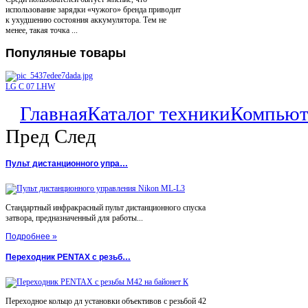
использование зарядки «чужого» бренда приводит
к ухудшению состояния аккумулятора. Тем не
менее, такая точка ...
Популяные
товары
LG C 07 LHW
Главная
Каталог техники
Компью
Пред
След
Пульт дистанционного упра…
Стандартный инфракрасный пульт дистанционного спуска
затвора, предназначенный для работы...
Подробнее »
Переходник PENTAX с резьб…
Переходное кольцо дл установки объективов с резьбой 42