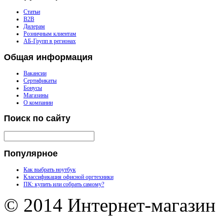
Статьи
B2B
Дилерам
Розничным клиентам
АБ-Групп в регионах
Общая
информация
Вакансии
Сертификаты
Бонусы
Магазины
О компании
Поиск
по сайту
Популярное
Как выбрать ноутбук
Классификация офисной оргтехники
ПК: купить или собрать самому?
© 2014 Интернет-магазин