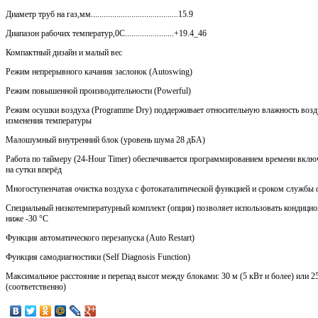
Диаметр труб на газ,мм.........................................15.9
Диапазон рабочих температур,0С.......................+19.4_46
Компактный дизайн и малый вес
Режим непрерывного качания заслонок (Autoswing)
Режим повышенной производительности (Powerful)
Режим осушки воздуха (Programme Dry) поддерживает относительную влажность возду
изменения температуры
Малошумный внутренний блок (уровень шума 28 дБА)
Работа по таймеру (24-Hour Timer) обеспечивается программированием времени вкл
на сутки вперёд
Многоступенчатая очистка воздуха с фотокаталитической функцией и сроком службы ф
Специальный низкотемпературный комплект (опция) позволяет использовать кондицион
ниже -30 °С
Функция автоматического перезапуска (Auto Restart)
Функция самодиагностики (Self Diagnosis Function)
Максимальное расстояние и перепад высот между блоками: 30 м (5 кВт и более) или 25
(соответственно)