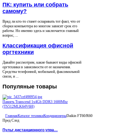
ПК: купить или собрать
самому?
Вряд ли кто-то станет оспаривать тот факт, что от
сборки компьютера во многом зависит срок его
работы. Но именно здесь и заключается главный
вопрос, ...
Классификация офисной
оргтехники
Давайте рассмотрим, какие бывают виды офисной
оргтехники в зависимости от ее назначения.
Средства телефонной, мобильной, факсимильной
связи, и ...
Популяные
товары
Память Transcend 1x4Gb DDR3 1600Mhz
(TS512MLK64V6H)
Главная
Каталог техники
Кондиционеры
Daikin FT60/R60
Пред
След
Пульт дистанционного упра…