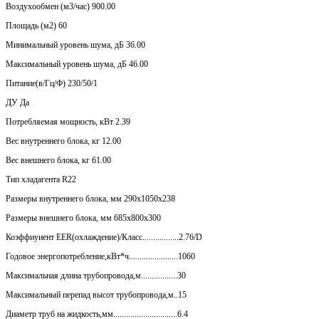
Воздухообмен (м3/час) 900.00
Площадь (м2) 60
Минимальный уровень шума, дБ 36.00
Максимальный уровень шума, дБ 46.00
Питание(в/Гц/Ф) 230/50/1
ДУ Да
Потребляемая мощность, кВт 2.39
Вес внутреннего блока, кг 12.00
Вес внешнего блока, кг 61.00
Тип хладагента R22
Размеры внутреннего блока, мм 290х1050х238
Размеры внешнего блока, мм 685х800х300
Коэффиуиент EER(охлаждение)/Класс.................2.76/D
Годовое энергопотребление,кВт*ч.......................1060
Максимальная длина трубопровода,м.................30
Максимальный перепад высот трубопровода,м..15
Диаметр труб на жидкость,мм..............................6.4