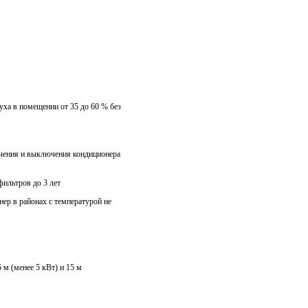
ха в помещении от 35 до 60 % без
ючения и выключения кондиционера
ильтров до 3 лет
ер в районах с температурой не
 м (менее 5 кВт) и 15 м