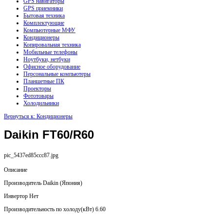
GPS навигаторы
GPS приемники
Бытовая техника
Комплектующие
Компьютерные МФУ
Кондиционеры
Копировальная техника
Мобильные телефоны
Ноутбуки, нетбуки
Офисное оборудование
Персональные компьютеры
Планшетные ПК
Проекторы
Фототовары
Холодильники
Вернуться к: Кондиционеры
Daikin FT60/R60
pic_5437ed85ccc87.jpg
Описание
Производитель Daikin (Япония)
Инвертор Нет
Производительность по холоду(кВт) 6.60