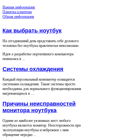
Важная информация
Памятка клиентам
Общая информация
Как выбрать ноутбук
На сегодняшний день представить себе делового
человека без ноутбука практически невозможно.
Идея о разработке портативного компьютера
появилась в ...
Системы охлаждения
Каждый персональный компьютер оснащается
системами охлаждения. Такие системы просто
необходимы для нормального функционирования
нагревающихся в ...
Причины неисправностей
монитора ноутбука
Одним из наиболее уязвимых мест любого
ноутбука является монитор. Неосторожность при
эксплуатации ноутбука и небрежное с ним
обращение нередко ...