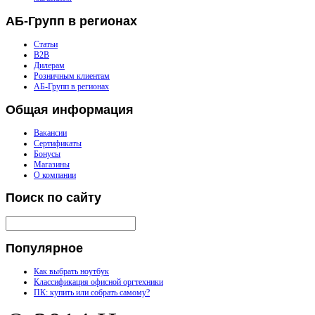
АБ-Групп
в регионах
Статьи
B2B
Дилерам
Розничным клиентам
АБ-Групп в регионах
Общая
информация
Вакансии
Сертификаты
Бонусы
Магазины
О компании
Поиск
по сайту
Популярное
Как выбрать ноутбук
Классификация офисной оргтехники
ПК: купить или собрать самому?