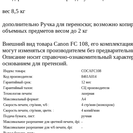
вес 8,5 кг
дополнительно Ручка для переноски; возможно копир
объемных предметов весом до 2 кг
Внешний вид товара Canon FC 108, его комплектация
могут изменяться производителем без предварительн
Описание носит справочно-ознакомительный характер
основанием для претензий.
Индекс товара:
COCAFC108
Код производителя:
8461A014
Гарантийный срок:
12 мес
Гарантийный талон:
СЦ производителя
Технология печати:
лазерная
Максимальный формат:
А4
Скорость печати, стр/мин, ч/б :
4 стр/мин (монохром)
Скорость печати, стр/мин, цветн. :
4 копий/мин
Подача бумаги, лист:
ручная
Максимальное разрешение для цветной печати, dpi:
-
Максимальное разрешение для ч/б печати, dpi:
-
Вывод бумаги, лист.:
-