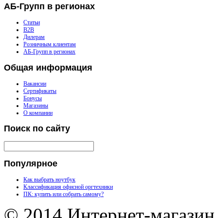
АБ-Групп
в регионах
Статьи
B2B
Дилерам
Розничным клиентам
АБ-Групп в регионах
Общая
информация
Вакансии
Сертификаты
Бонусы
Магазины
О компании
Поиск
по сайту
Популярное
Как выбрать ноутбук
Классификация офисной оргтехники
ПК: купить или собрать самому?
© 2014 Интернет-магазин