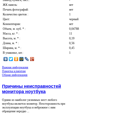
ЖК панель:
нет
Печать фотографий:
нет
Количество цветов :
1
Цвет:
черный
Комментарии:
нет
Объем, м. куб. * :
0,04788
Масса, кг. * :
11
Высота, м. * :
0,19
Длина, м. * :
0,56
Ширина, м. * :
0,45
В упаковке, шт.:
1
Важная информация
Памятка клиентам
Общая информация
Причины неисправностей
монитора ноутбука
Одним из наиболее уязвимых мест любого
ноутбука является монитор. Неосторожность при
эксплуатации ноутбука и небрежное с ним
обращение нередко ...