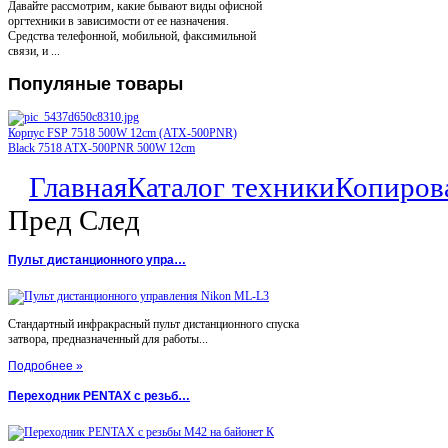
Давайте рассмотрим, какие бывают виды офисной
оргтехники в зависимости от ее назначения.
Средства телефонной, мобильной, факсимильной
связи, и ...
Популяные
товары
Корпус FSP 7518 500W 12cm (ATX-500PNR)
Black 7518 ATX-500PNR 500W 12cm
Главная
Каталог техники
Копиров
Пред
След
Пульт дистанционного упра…
Стандартный инфракрасный пульт дистанционного спуска
затвора, предназначенный для работы...
Подробнее »
Переходник PENTAX с резьб…