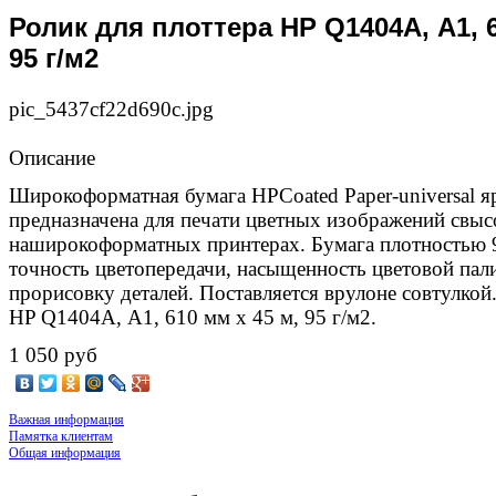
Ролик для плоттера HP Q1404A, А1, 6
95 г/м2
pic_5437cf22d690c.jpg
Описание
Широкоформатная бумага HPCoated Paper-universal яр
предназначена для печати цветных изображений свы
наширокоформатных принтерах. Бумага плотностью 9
точность цветопередачи, насыщенность цветовой па
прорисовку деталей. Поставляется врулоне совтулкой
HP Q1404A, А1, 610 мм x 45 м, 95 г/м2.
1 050 руб
Важная информация
Памятка клиентам
Общая информация