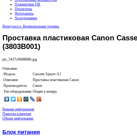
Планшетные ПК
Проекторы
Фототовары
Холодильники
Вернуться к: Копировальная техника
Проставка пластиковая Canon Casset
(3803B001)
pic_5437cf668868b.jpg
Описание
Модель
Cassette Spacer-A1
Описание
Проставка пластиковая Canon
Производитель
Canon
Тип оборудования
Опция к копиру
Важная информация
Памятка клиентам
Общая информация
Блок питания