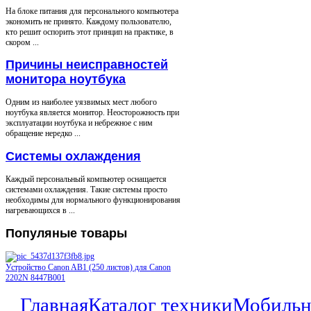
На блоке питания для персонального компьютера
экономить не принято. Каждому пользователю,
кто решит оспорить этот принцип на практике, в
скором ...
Причины неисправностей
монитора ноутбука
Одним из наиболее уязвимых мест любого
ноутбука является монитор. Неосторожность при
эксплуатации ноутбука и небрежное с ним
обращение нередко ...
Системы охлаждения
Каждый персональный компьютер оснащается
системами охлаждения. Такие системы просто
необходимы для нормального функционирования
нагревающихся в ...
Популяные
товары
Устройство Canon AB1 (250 листов) для Canon
2202N 8447B001
Главная
Каталог техники
Мобильн