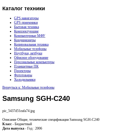
Каталог
техники
GPS навигаторы
GPS приемники
Бытовая техника
Комплектующие
Компьютерные МФУ
Кондиционеры
Копировальная техника
Мобильные телефоны
Ноутбуки, нетбуки
Офисное оборудование
Персональные компьютеры
Планшетные ПК
Проекторы
Фототовары
Холодильники
Вернуться к: Мобильные телефоны
Samsung SGH-C240
pic_5437d51eafa74.jpg
Описание
Общие, технические спецификации Samsung SGH-C240
Класс
- Бюджетный
Дата выпуска
- Год : 2006