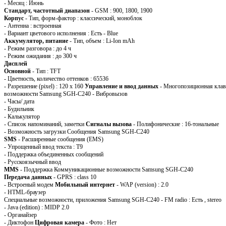
- Месяц : Июнь
Стандарт, частотный диапазон
- GSM : 900, 1800, 1900
Корпус
- Тип, форм-фактор : классический, моноблок
- Антенна : встроенная
- Вариант цветового исполнения : Есть - Blue
Аккумулятор, питание
- Тип, объем : Li-Ion mAh
- Режим разговора : до 4 ч
- Режим ожидания : до 300 ч
Дисплей
Основной
- Тип : TFT
- Цветность, количество оттенков : 65536
- Разрешение (pixel) : 120 x 160
Управление и ввод данных
- Многопозиционная клав
возможности Samsung SGH-C240 - Вибровызов
- Часы/ дата
- Будильник
- Калькулятор
- Список напоминаний, заметки
Сигналы вызова
- Полифонические : 16-тональные
- Возможность загрузки Сообщения Samsung SGH-C240
SMS
- Расширенные сообщения (EMS)
- Упрощенный ввод текста : T9
- Поддержка объединенных сообщений
- Русскоязычный ввод
MMS
- Поддержка Коммуникационные возможности Samsung SGH-C240
Передача данных
- GPRS : class 10
- Встроеный модем
Мобильный интернет
- WAP (version) : 2.0
- HTML-браузер
Специальные возможности, приложения Samsung SGH-C240 - FM radio : Есть , stereo
- Java (edition) : MIDP 2.0
- Органайзер
- Диктофон
Цифровая камера
- Фото : Нет