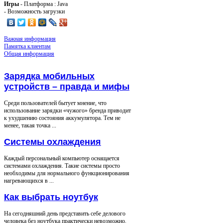
Игры
- Платформа : Java
- Возможность загрузки
Важная информация
Памятка клиентам
Общая информация
Зарядка мобильных
устройств – правда и мифы
Среди пользователей бытует мнение, что
использование зарядки «чужого» бренда приводит
к ухудшению состояния аккумулятора. Тем не
менее, такая точка ...
Системы охлаждения
Каждый персональный компьютер оснащается
системами охлаждения. Такие системы просто
необходимы для нормального функционирования
нагревающихся в ...
Как выбрать ноутбук
На сегодняшний день представить себе делового
человека без ноутбука практически невозможно.