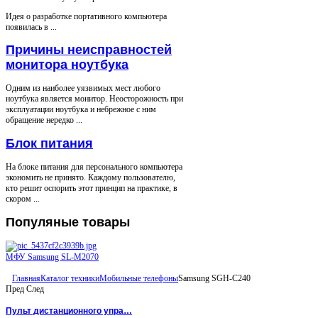
Идея о разработке портативного компьютера
появилась в ...
Причины неисправностей
монитора ноутбука
Одним из наиболее уязвимых мест любого
ноутбука является монитор. Неосторожность при
эксплуатации ноутбука и небрежное с ним
обращение нередко ...
Блок питания
На блоке питания для персонального компьютера
экономить не принято. Каждому пользователю,
кто решит оспорить этот принцип на практике, в
скором ...
Популяные
товары
МФУ Samsung SL-M2070
Главная
Каталог техники
Мобильные телефоны
Samsung SGH-C240
Пред
След
Пульт дистанционного упра…