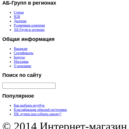
АБ-Групп
в регионах
Статьи
B2B
Дилерам
Розничным клиентам
АБ-Групп в регионах
Общая
информация
Вакансии
Сертификаты
Бонусы
Магазины
О компании
Поиск
по сайту
Популярное
Как выбрать ноутбук
Классификация офисной оргтехники
ПК: купить или собрать самому?
© 2014 Интернет-магазин