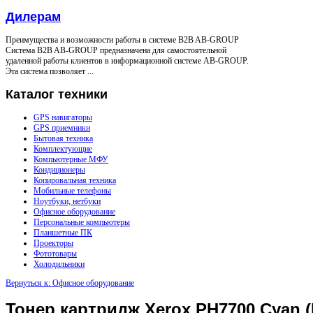
Дилерам
Преимущества и возможности работы в системе B2B AB-GROUP
Система B2B AB-GROUP предназначена для самостоятельной
удаленной работы клиентов в информационной системе AB-GROUP.
Эта система позволяет ...
Каталог
техники
GPS навигаторы
GPS приемники
Бытовая техника
Комплектующие
Компьютерные МФУ
Кондиционеры
Копировальная техника
Мобильные телефоны
Ноутбуки, нетбуки
Офисное оборудование
Персональные компьютеры
Планшетные ПК
Проекторы
Фототовары
Холодильники
Вернуться к: Офисное оборудование
Тонер картридж Xerox PH7700 Cyan (