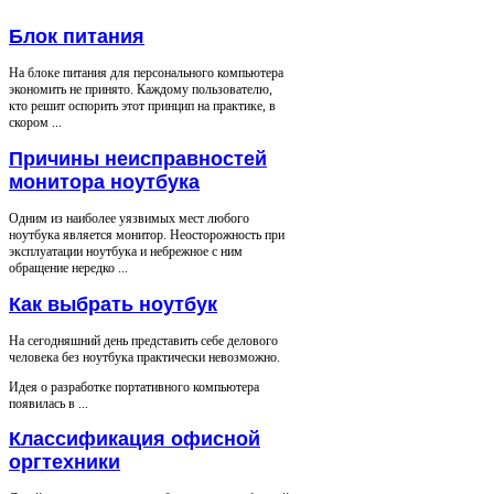
Блок питания
На блоке питания для персонального компьютера
экономить не принято. Каждому пользователю,
кто решит оспорить этот принцип на практике, в
скором ...
Причины неисправностей
монитора ноутбука
Одним из наиболее уязвимых мест любого
ноутбука является монитор. Неосторожность при
эксплуатации ноутбука и небрежное с ним
обращение нередко ...
Как выбрать ноутбук
На сегодняшний день представить себе делового
человека без ноутбука практически невозможно.
Идея о разработке портативного компьютера
появилась в ...
Классификация офисной
оргтехники