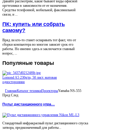
Давайте рассмотрим, какие бывают виды офисной
оргтехники в зависимости от ее назначения.
Средства телефонной, мобильной, факсимильной
связи, и ...
ПК: купить или собрать
самому?
Вряд ли кто-то станет оспаривать тот факт, что от
сборки компьютера во многом зависит срок его
работы. Но именно здесь и заключается главный
вопрос, ...
Популяные
товары
Lomond A5 230g/m, 50 лист. матовая
односторонняя
Главная
Каталог техники
Проекторы
Yamaha NS-555
Пред
След
Пульт дистанционного упра…
Стандартный инфракрасный пульт дистанционного спуска
затвора, предназначенный для работы...