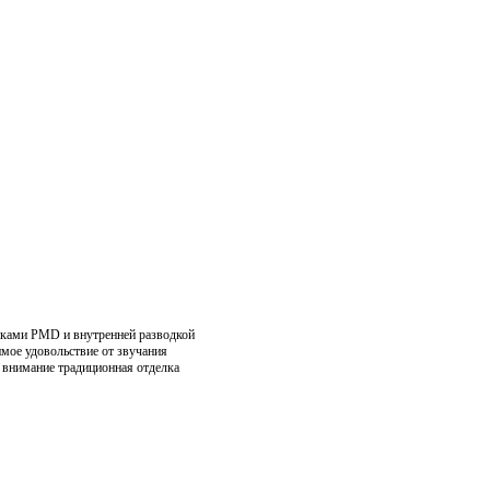
миками PMD и внутренней разводкой
имое удовольствие от звучания
 внимание традиционная отделка