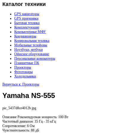
Каталог
техники
GPS навигаторы
GPS приемники
Бытовая техника
Комплектующие
Компьютерные МФУ
Кондиционеры
Копировальная техника
Мобильные телефоны
Ноутбуки, нетбуки
Офисное оборудование
Персональные компьютеры
Планшетные ПК
Проекторы
Фототовары
Холодильники
Вернуться к: Проекторы
Yamaha NS-555
pic_5437d8ce4012b.jpg
Описание
Рекомендуемая мощность: 100 Вт
Частотный диапазон: 35 Гц - 35 кГц
Сопротивление: 6 Ом
Чувствительность: 88 дБ