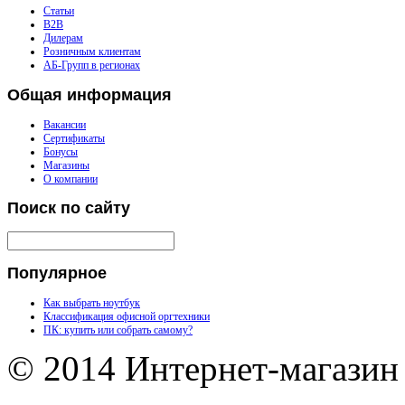
Статьи
B2B
Дилерам
Розничным клиентам
АБ-Групп в регионах
Общая
информация
Вакансии
Сертификаты
Бонусы
Магазины
О компании
Поиск
по сайту
Популярное
Как выбрать ноутбук
Классификация офисной оргтехники
ПК: купить или собрать самому?
© 2014 Интернет-магазин