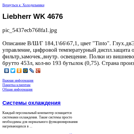
Вернуться к: Холодильники
Liebherr WK 4676
pic_5437ecb768fa1.jpg
Описание
В/Ш/Г 184,1\66\67,1, цвет "Tinto". Глух.д
управление, цифровой температурный диспл.защита о
фильтр,замочек.,внутр. освещение. Полки из вишнев
брутто 453л, кол-во 193 бутылок (0,75). Страна прои
Важная информация
Памятка клиентам
Общая информация
Системы охлаждения
Каждый персональный компьютер оснащается
системами охлаждения. Такие системы просто
необходимы для нормального функционирования
нагревающихся в ...